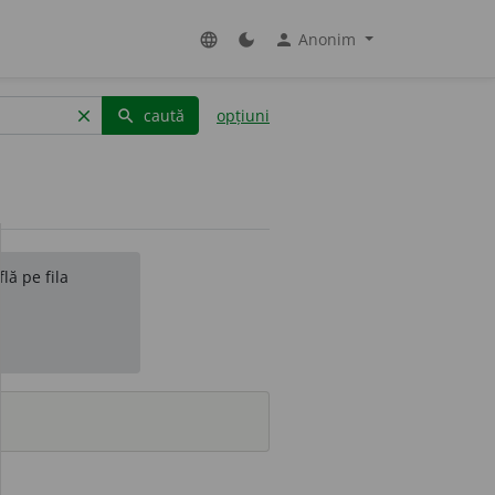
Anonim
language
dark_mode
person
caută
opțiuni
clear
search
lă pe fila