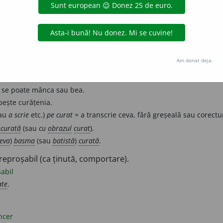
a, lipsit de murdărie, de praf, de pete etc.
impurități.
pur
Am donat deja.
asă) Bine întreținut.
ntreținut
e se poate mânca sau bea.
bește curățenia.
au
a scrie
etc.)
pe curat
= a transcrie ceva, fără greșeală sau corectur
curată
(sau
cu
obrazul
curat
).
neva
)
basma
(sau
batistă
)
curată
.
ireproșabil (ca ținută, comportare).
șabil
ate
.
ncer