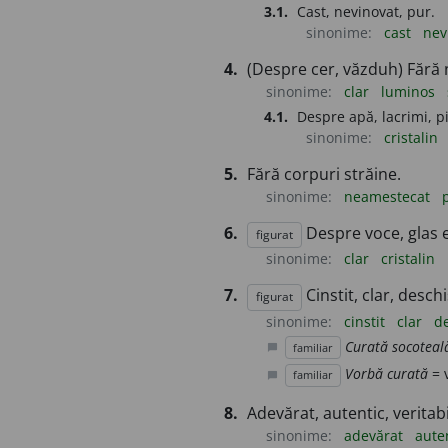
3.1.
Cast, nevinovat, pur.
sinonime:
cast
nev
4.
(Despre cer, văzduh) Fără 
sinonime:
clar
luminos
4.1.
Despre apă, lacrimi, pi
sinonime:
cristalin
5.
Fără corpuri străine.
sinonime:
neamestecat
6.
Despre voce, glas et
figurat
sinonime:
clar
cristalin
7.
Cinstit, clar, deschi
figurat
sinonime:
cinstit
clar
d
Curată socoteal
familiar
chat_bubble
Vorbă curată
= 
familiar
chat_bubble
8.
Adevărat, autentic, veritabi
sinonime:
adevărat
aute