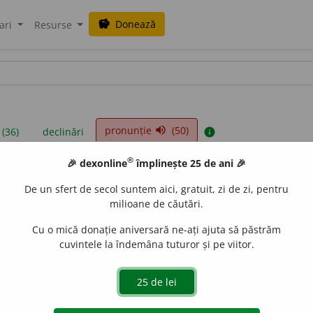
Donează
savings
ari
Resurse
pronunție
(50)
volume_up
 (36)
declinări
info
®
🎉 dexonline
împlinește 25 de ani 🎉
iniții sunt compilate de echipa dexonline. Definițiile originale se af
De un sfert de secol suntem aici, gratuit, zi de zi, pentru
 Puteți reordona filele pe pagina de
preferințe
.
milioane de căutări.
Cu o mică donație aniversară ne-ați ajuta să păstrăm
cuvintele la îndemâna tuturor și pe viitor.
presii
exemple
surse