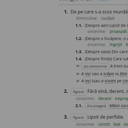
1.
De pe care s-a scos murdări
diminutive:
curățel
1.1.
(Despre aer) Lipsit de 
sinonime:
proaspăt
1.2.
(Despre o încăpere, o c
sinonime:
îngrijit
î
1.3.
(Despre vase) Din car
1.4.
(Despre ființe) Care iu
A trece
(s
(și) substantivat
chat_bubble
A
ieși
sau
a
scăpa
cu
fața
chat_bubble
A
ieși
(sau
a
scoate
pe
ci
chat_bubble
2.
Fără vină, decent, 
figurat
sinonime:
decent
irepro
2.1.
Mâini
cur
(în) sintagmă
3.
Lipsit de perfidie.
figurat
sinonime:
cinstit
leal
si