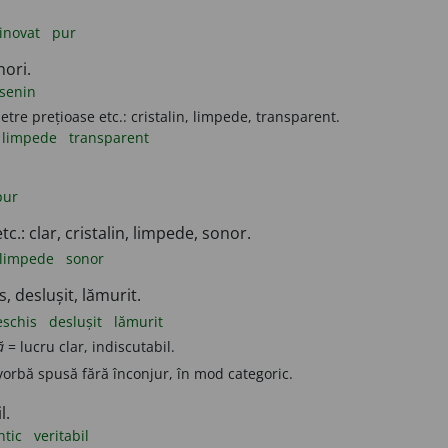
inovat
pur
nori.
senin
etre prețioase etc.: cristalin, limpede, transparent.
limpede
transparent
pur
c.: clar, cristalin, limpede, sonor.
limpede
sonor
s, deslușit, lămurit.
eschis
deslușit
lămurit
ă
= lucru clar, indiscutabil.
vorbă spusă fără înconjur, în mod categoric.
l.
ntic
veritabil