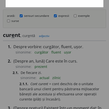
arată:
sensuri secundare
expresii
exemple
surse
cur
e
nt
, cur
e
ntă
adjectiv
1.
Despre vorbire: curgător, fluent, ușor.
sinonime:
curgător
fluent
ușor
2.
(Despre an, lună) Care este în curs.
sinonime:
prezent
2.1.
De fiecare zi.
sinonime:
actual
zilnic
2.1.1.
Cont curent
= cont deschis de o unitate
bancară unui client pentru păstrarea mijloacelor
bănești ale acestuia și efectuarea unor operații
curente (plăți și încasări).
3.
(Despre prețuri) Existent într-un moment dat; în