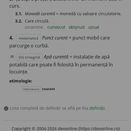
curs.
3.1.
Monedă curentă
= monedă cu valoare circulatorie.
3.2.
Care circulă.
sinonime:
cunoscut
obișnuit
uzual
4.
Punct curent
= punct mobil care
matematică
parcurge o curbă.
Apă curentă
= instalație de apă
(în) sintagmă
chat_bubble
potabilă care poate fi folosită în permanență în
locuințe.
etimologie:
courant
limba franceză
Lista completă de definiții se află pe fila
definiții
.
info
Copyright © 2004-2026 dexonline (https://dexonline.ro)