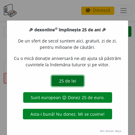
Donează
savings
®
®
🎉 dexonline
împlinește 25 de ani 🎉
caută
clear
search
De un sfert de secol suntem aici, gratuit, zi de zi,
opțiuni
pentru milioane de căutări.
Cu o mică donație aniversară ne-ați ajuta să păstrăm
cuvintele la îndemâna tuturor și pe viitor.
sinteza definițiilor (1)
definiții (21)
declinări
pronunție
(50)
volume_up
info
Aceste definiții sunt compilate de
echipa dexonline. Definițiile
originale se află pe fila
definiții
.
info
Puteți reordona filele pe pagina de
preferințe
.
Am donat deja.
ascunde