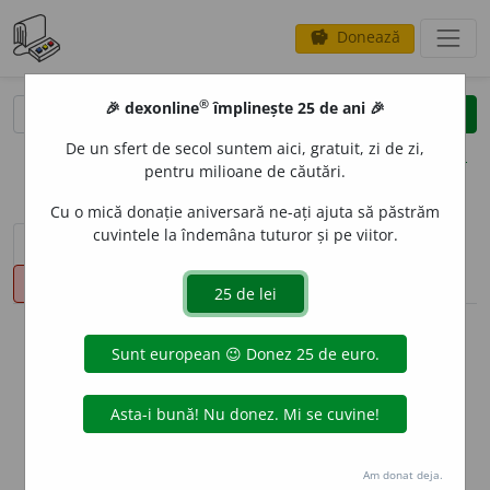
Donează
savings
®
®
🎉 dexonline
împlinește 25 de ani 🎉
caută
clear
search
De un sfert de secol suntem aici, gratuit, zi de zi,
opțiuni
pentru milioane de căutări.
Cu o mică donație aniversară ne-ați ajuta să păstrăm
cuvintele la îndemâna tuturor și pe viitor.
sinteza definițiilor (1)
definiții (23)
declinări
pronunție
(15)
volume_up
info
Aceste definiții sunt compilate de
echipa dexonline. Definițiile
originale se află pe fila
definiții
.
info
Puteți reordona filele pe pagina de
preferințe
.
Am donat deja.
ascunde