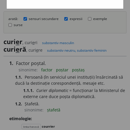
arată:
sensuri secundare
expresii
exemple
surse
curi
e
r
, curi
e
ri
substantiv masculin
curi
e
ră
, curi
e
re
substantiv neutru, substantiv feminin
1.
Factor poștal.
sinonime:
factor
poștar
poștaș
1.1.
Persoană (în serviciul unei instituții) însărcinată să
ducă la destinație corespondență, mesaje etc.
1.1.1.
Curier diplomatic
= funcționar la Ministerul de
externe care duce poșta diplomatică.
1.2.
Ștafetă.
sinonime:
ștafetă
etimologie:
courrier
limba franceză