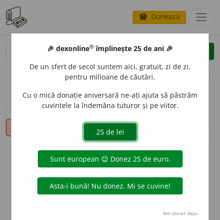
Donează
savings
®
®
🎉 dexonline
împlinește 25 de ani 🎉
caută
clear
search
De un sfert de secol suntem aici, gratuit, zi de zi,
opțiuni
pentru milioane de căutări.
Cu o mică donație aniversară ne-ați ajuta să păstrăm
cuvintele la îndemâna tuturor și pe viitor.
sinteza definițiilor (1)
definiții (18)
declinări
pronunție
(15)
volume_up
info
Aceste definiții sunt compilate de
echipa dexonline. Definițiile
originale se află pe fila
definiții
.
info
Puteți reordona filele pe pagina de
preferințe
.
Am donat deja.
ascunde