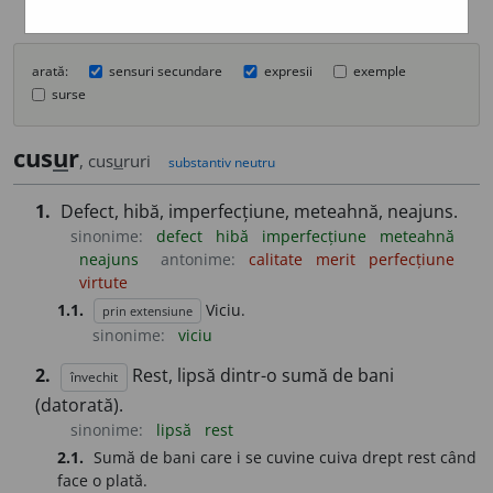
arată:
sensuri secundare
expresii
exemple
surse
cus
u
r
, cus
u
ruri
substantiv neutru
1.
Defect, hibă, imperfecțiune, meteahnă, neajuns.
sinonime:
defect
hibă
imperfecțiune
meteahnă
neajuns
antonime:
calitate
merit
perfecțiune
virtute
1.1.
Viciu.
prin extensiune
sinonime:
viciu
2.
Rest, lipsă dintr-o sumă de bani
învechit
(datorată).
sinonime:
lipsă
rest
2.1.
Sumă de bani care i se cuvine cuiva drept rest când
face o plată.