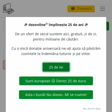
Donează
savings
®
®
🎉 dexonline
împlinește 25 de ani 🎉
caută
clear
search
De un sfert de secol suntem aici, gratuit, zi de zi,
opțiuni
pentru milioane de căutări.
Cu o mică donație aniversară ne-ați ajuta să păstrăm
cuvintele la îndemâna tuturor și pe viitor.
sinteza definițiilor (1)
definiții (18)
declinări
pronunție
(1)
volume_up
info
Aceste definiții sunt compilate de
echipa dexonline. Definițiile
originale se află pe fila
definiții
.
info
Puteți reordona filele pe pagina de
preferințe
.
Am donat deja.
ascunde