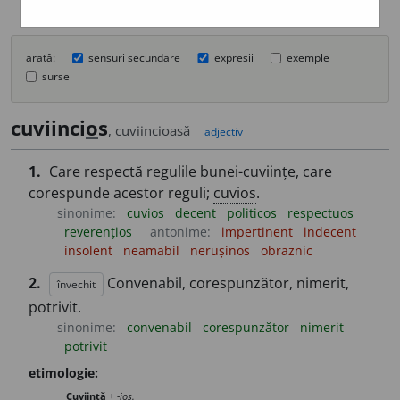
arată:
sensuri secundare
expresii
exemple
surse
cuviinci
o
s
, cuviincio
a
să
adjectiv
1.
Care respectă regulile bunei-cuviințe, care
corespunde acestor reguli;
cuvios
.
sinonime:
cuvios
decent
politicos
respectuos
reverențios
antonime:
impertinent
indecent
insolent
neamabil
nerușinos
obraznic
2.
Convenabil, corespunzător, nimerit,
învechit
potrivit.
sinonime:
convenabil
corespunzător
nimerit
potrivit
etimologie:
Cuviință
+
-ios.