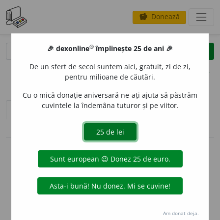
Donează
savings
®
®
🎉 dexonline
împlinește 25 de ani 🎉
caută
clear
search
De un sfert de secol suntem aici, gratuit, zi de zi,
opțiuni
pentru milioane de căutări.
Cu o mică donație aniversară ne-ați ajuta să păstrăm
cuvintele la îndemâna tuturor și pe viitor.
sinteza definițiilor (1)
definiții (22)
conjugări / declinări
info
Aceste definiții sunt compilate de
echipa dexonline. Definițiile
originale se află pe fila
definiții
.
info
Puteți reordona filele pe pagina de
preferințe
.
Am donat deja.
ascunde