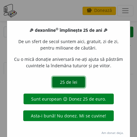
Donează
savings
®
®
🎉 dexonline
împlinește 25 de ani 🎉
caută
clear
search
De un sfert de secol suntem aici, gratuit, zi de zi,
opțiuni
pentru milioane de căutări.
Cu o mică donație aniversară ne-ați ajuta să păstrăm
cuvintele la îndemâna tuturor și pe viitor.
sinteza definițiilor (1)
definiții (10)
conjugări
info
Aceste definiții sunt compilate de
echipa dexonline. Definițiile
originale se află pe fila
definiții
.
info
Puteți reordona filele pe pagina de
preferințe
.
ascunde
Am donat deja.