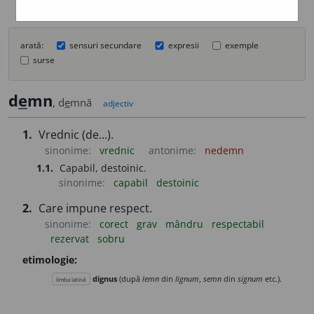
arată:
sensuri secundare
expresii
exemple
surse
d
e
mn
, d
e
mnă
adjectiv
1.
Vrednic (de...).
sinonime:
vrednic
antonime:
nedemn
1.1.
Capabil, destoinic.
sinonime:
capabil
destoinic
2.
Care impune respect.
sinonime:
corect
grav
mândru
respectabil
rezervat
sobru
etimologie:
dignus
(după
lemn
din
lignum
,
semn
din
signum
etc.).
limba latină