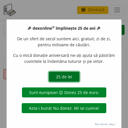
Donează
savings
®
®
🎉 dexonline
împlinește 25 de ani 🎉
caută
clear
search
De un sfert de secol suntem aici, gratuit, zi de zi,
opțiuni
pentru milioane de căutări.
Cu o mică donație aniversară ne-ați ajuta să păstrăm
cuvintele la îndemâna tuturor și pe viitor.
sinteza definițiilor (1)
definiții (22)
declinări
pronunție
(50)
volume_up
info
Aceste definiții sunt compilate de
echipa dexonline. Definițiile
originale se află pe fila
definiții
.
info
Puteți reordona filele pe pagina de
preferințe
.
Am donat deja.
ascunde