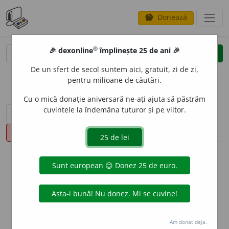
Donează
savings
®
®
🎉 dexonline
împlinește 25 de ani 🎉
caută
clear
search
De un sfert de secol suntem aici, gratuit, zi de zi,
opțiuni
pentru milioane de căutări.
Cu o mică donație aniversară ne-ați ajuta să păstrăm
cuvintele la îndemâna tuturor și pe viitor.
sinteza definițiilor (1)
definiții (20)
declinări
pronunție
(9)
volume_up
info
Aceste definiții sunt compilate de
echipa dexonline. Definițiile
originale se află pe fila
definiții
.
info
Puteți reordona filele pe pagina de
preferințe
.
Am donat deja.
ascunde