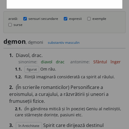
arată:
sensuri secundare
expresii
exemple
surse
d
e
mon
, d
e
moni
substantiv masculin
1.
Diavol, drac.
sinonime:
diavol
drac
antonime:
Sfântul
înger
1.1.
Om rău.
figurat
1.2.
Ființă imaginară considerată ca spirit al răului.
2.
(În scrierile romanticilor) Personificare a
eroismului, a curajului, a răzvrătirii și uneori a
frumuseții fizice.
2.1.
(În gândirea mitică și în poezie) Geniu al neliniștii,
care stârnește dorințe, pasiuni etc.
3.
Spirit care dirijează destinul
în Antichitate