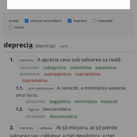
arată:
sensuri secundare
expresii
exemple
surse
depreci
a
, depreci
e
z
verb
1.
A aprecia ceva sub valoarea sa reală.
tranzitiv
sinonime:
subaprecia
subestima
subevalua
antonime:
supraaprecia
supraestima
supraevalua
1.1.
A nesocoti, a minimaliza valoarea
prin extensiune
unui lucru.
sinonime:
bagateliza
minimaliza
nesocoti
1.2.
Desconsidera.
figurat
sinonime:
desconsidera
2.
A(-și) micșora, a(-și) pierde
tranzitiv
reflexiv
valoarea sau calitatea; a (se) devaloriza; a (se)