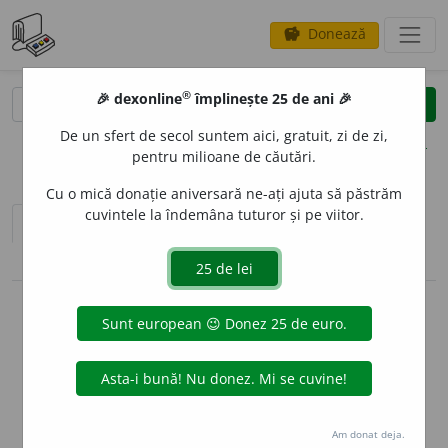
Donează
savings
®
®
🎉 dexonline
împlinește 25 de ani 🎉
caută
clear
search
De un sfert de secol suntem aici, gratuit, zi de zi,
opțiuni
pentru milioane de căutări.
Cu o mică donație aniversară ne-ați ajuta să păstrăm
cuvintele la îndemâna tuturor și pe viitor.
sinteza definițiilor (1)
definiții (22)
conjugări / declinări
info
Aceste definiții sunt compilate de
echipa dexonline. Definițiile
originale se află pe fila
definiții
.
info
Puteți reordona filele pe pagina de
preferințe
.
Am donat deja.
ascunde