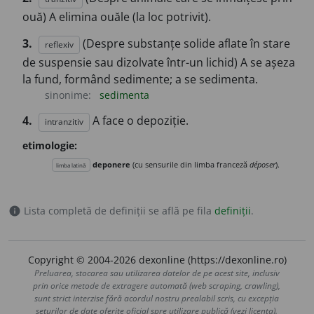
ouă) A elimina ouăle (la loc potrivit).
3.
(Despre substanțe solide aflate în stare
reflexiv
de suspensie sau dizolvate într-un lichid) A se așeza
la fund, formând sedimente; a se sedimenta.
sinonime:
sedimenta
4.
A face o depoziție.
intranzitiv
etimologie:
deponere
(cu sensurile din limba franceză
déposer
).
limba latină
Lista completă de definiții se află pe fila
definiții
.
info
Copyright © 2004-2026 dexonline (https://dexonline.ro)
Preluarea, stocarea sau utilizarea datelor de pe acest site, inclusiv
prin orice metode de extragere automată (web scraping, crawling),
sunt strict interzise fără acordul nostru prealabil scris, cu excepția
seturilor de date oferite oficial spre utilizare publică (vezi licența).