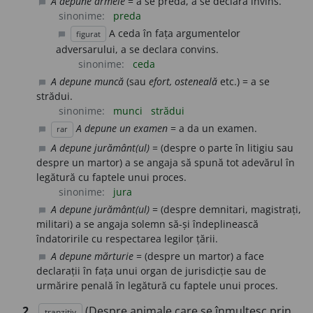
A depune armele
= a se preda, a se declara învins.
chat_bubble
sinonime:
preda
A ceda în fața argumentelor
figurat
chat_bubble
adversarului, a se declara convins.
sinonime:
ceda
A depune muncă
(sau
efort, osteneală
etc.) = a se
chat_bubble
strădui.
sinonime:
munci
strădui
A depune un examen
= a da un examen.
rar
chat_bubble
A depune jurământ(ul)
= (despre o parte în litigiu sau
chat_bubble
despre un martor) a se angaja să spună tot adevărul în
legătură cu faptele unui proces.
sinonime:
jura
A depune jurământ(ul)
= (despre demnitari, magistrați,
chat_bubble
militari) a se angaja solemn să-și îndeplinească
îndatoririle cu respectarea legilor țării.
A depune mărturie
= (despre un martor) a face
chat_bubble
declarații în fața unui organ de jurisdicție sau de
urmărire penală în legătură cu faptele unui proces.
2.
(Despre animale care se înmulțesc prin
tranzitiv