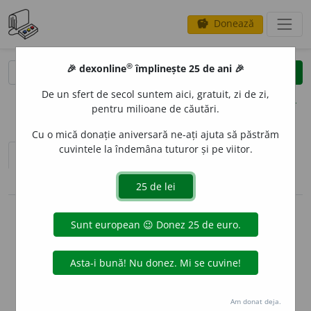
Donează
savings
®
®
🎉 dexonline
împlinește 25 de ani 🎉
caută
clear
search
De un sfert de secol suntem aici, gratuit, zi de zi,
opțiuni
pentru milioane de căutări.
Cu o mică donație aniversară ne-ați ajuta să păstrăm
cuvintele la îndemâna tuturor și pe viitor.
sinteza definițiilor (1)
definiții (19)
pronunție
(50)
volume_up
conjugări / declinări
info
Aceste definiții sunt compilate de
echipa dexonline. Definițiile
originale se află pe fila
definiții
.
info
Puteți reordona filele pe pagina de
preferințe
.
Am donat deja.
ascunde