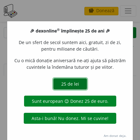
Donează
savings
®
®
🎉 dexonline
împlinește 25 de ani 🎉
caută
clear
search
De un sfert de secol suntem aici, gratuit, zi de zi,
opțiuni
pentru milioane de căutări.
Cu o mică donație aniversară ne-ați ajuta să păstrăm
cuvintele la îndemâna tuturor și pe viitor.
sinteza definițiilor (1)
definiții (8)
conjugări
info
Aceste definiții sunt compilate de
echipa dexonline. Definițiile
originale se află pe fila
definiții
.
info
Puteți reordona filele pe pagina de
preferințe
.
ascunde
Am donat deja.