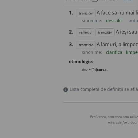
1.
A face să nu mai f
tranzitiv
sinonime:
descâlci
ant
2.
A ieși sau
reflexiv
tranzitiv
3.
A lămuri, a limpez
tranzitiv
sinonime:
clarifica
limpe
etimologie:
des-
+ [în]
curca.
Lista completă de definiții se află
info
Preluarea, stocarea sau utiliz
interzise fără acor