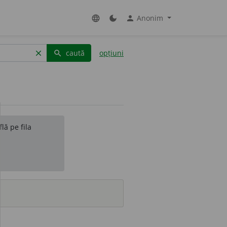
Anonim
language
dark_mode
person
caută
opțiuni
clear
search
lă pe fila