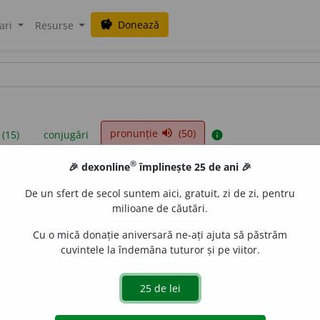
Donează
savings
ari
Resurse
pronunție
(50)
volume_up
 (15)
conjugări
info
®
🎉 dexonline
împlinește 25 de ani 🎉
iniții sunt compilate de echipa dexonline. Definițiile originale se af
De un sfert de secol suntem aici, gratuit, zi de zi, pentru
 Puteți reordona filele pe pagina de
preferințe
.
milioane de căutări.
Cu o mică donație aniversară ne-ați ajuta să păstrăm
cuvintele la îndemâna tuturor și pe viitor.
presii
exemple
surse