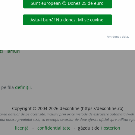
ie încurcat.
onime:
încurca
încâlci
 a scoate pe cineva dintr-o situație încurcată, dificilă, neobiș
Am donat deja.
i, a clarifica o problemă, o situație confuză, încurcată.
zi
lămuri
 pe fila
definiții
.
Copyright © 2004-2026 dexonline (https://dexonline.ro)
area datelor de pe acest site, inclusiv prin orice metode de extragere automată (web s
dul nostru prealabil scris, cu excepția seturilor de date oferite oficial spre utilizare pub
licență
confidențialitate
găzduit de
Hosterion