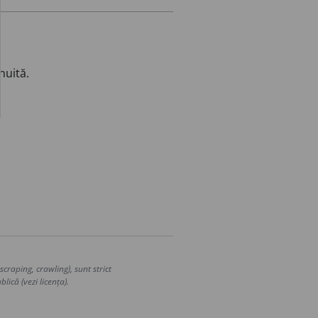
nuită.
craping, crawling), sunt strict
lică (vezi licența).