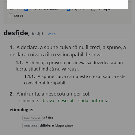
arată:
sensuri secundare
expresii
exemple
surse
desf
i
de
, desf
i
d
verb
1.
A declara, a spune cuiva că nu îl crezi; a spune, a
declara cuiva că îl crezi incapabil de ceva.
1.1.
A chema, a provoca pe cineva să dovedească un
lucru, știut fiind că nu va reuși.
1.1.1.
A spune cuiva că nu este crezut sau că este
considerat incapabil.
2.
A înfrunta, a nesocoti un pericol.
sinonime:
brava
nesocoti
sfida
înfrunta
etimologie:
défier
limba franceză
diffidere
(după
sfida
).
limba latină