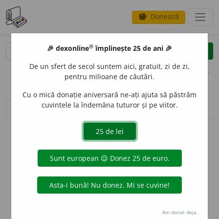
Donează
savings
®
®
🎉 dexonline
împlinește 25 de ani 🎉
caută
clear
search
De un sfert de secol suntem aici, gratuit, zi de zi,
opțiuni
pentru milioane de căutări.
Cu o mică donație aniversară ne-ați ajuta să păstrăm
cuvintele la îndemâna tuturor și pe viitor.
sinteza definițiilor (1)
definiții (16)
conjugări
info
Aceste definiții sunt compilate de
echipa dexonline. Definițiile
originale se află pe fila
definiții
.
info
Puteți reordona filele pe pagina de
preferințe
.
ascunde
Am donat deja.