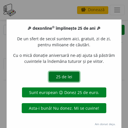
Donează
savings
®
®
🎉 dexonline
împlinește 25 de ani 🎉
caută
clear
search
De un sfert de secol suntem aici, gratuit, zi de zi,
opțiuni
pentru milioane de căutări.
Cu o mică donație aniversară ne-ați ajuta să păstrăm
cuvintele la îndemâna tuturor și pe viitor.
sinteza definițiilor (1)
definiții (19)
pronunție
(3)
volume_up
conjugări / declinări
info
Aceste definiții sunt compilate de
echipa dexonline. Definițiile
originale se află pe fila
definiții
.
info
Puteți reordona filele pe pagina de
preferințe
.
Am donat deja.
ascunde