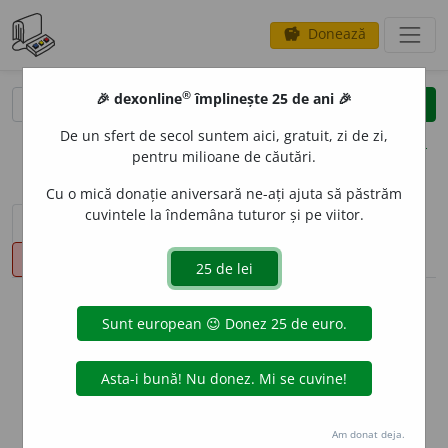
Donează
savings
®
®
🎉 dexonline
împlinește 25 de ani 🎉
caută
clear
search
De un sfert de secol suntem aici, gratuit, zi de zi,
opțiuni
pentru milioane de căutări.
Cu o mică donație aniversară ne-ați ajuta să păstrăm
cuvintele la îndemâna tuturor și pe viitor.
sinteza definițiilor (1)
definiții (8)
declinări
pronunție
(3)
volume_up
info
Aceste definiții sunt compilate de
echipa dexonline. Definițiile
originale se află pe fila
definiții
.
info
Puteți reordona filele pe pagina de
preferințe
.
Am donat deja.
ascunde