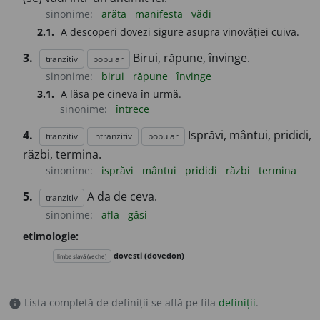
sinonime:
arăta
manifesta
vădi
2.1.
A descoperi dovezi sigure asupra vinovăției cuiva.
3.
Birui, răpune, învinge.
tranzitiv
popular
sinonime:
birui
răpune
învinge
3.1.
A lăsa pe cineva în urmă.
sinonime:
întrece
4.
Isprăvi, mântui, prididi,
tranzitiv
intranzitiv
popular
răzbi, termina.
sinonime:
isprăvi
mântui
prididi
răzbi
termina
5.
A da de ceva.
tranzitiv
sinonime:
afla
găsi
etimologie:
dovesti (dovedon)
limba slavă (veche)
Lista completă de definiții se află pe fila
definiții
.
info