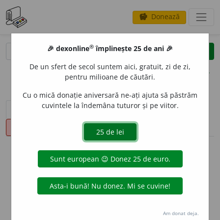
Donează
savings
®
®
🎉 dexonline
împlinește 25 de ani 🎉
caută
clear
search
De un sfert de secol suntem aici, gratuit, zi de zi,
opțiuni
pentru milioane de căutări.
Cu o mică donație aniversară ne-ați ajuta să păstrăm
cuvintele la îndemâna tuturor și pe viitor.
sinteza definițiilor (1)
definiții (18)
conjugări
pronunție
(50)
volume_up
info
Aceste definiții sunt compilate de
echipa dexonline. Definițiile
originale se află pe fila
definiții
.
info
Puteți reordona filele pe pagina de
preferințe
.
Am donat deja.
ascunde