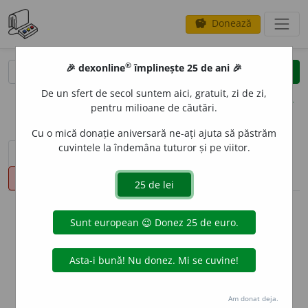
Donează
savings
®
®
🎉 dexonline
împlinește 25 de ani 🎉
caută
clear
search
De un sfert de secol suntem aici, gratuit, zi de zi,
opțiuni
pentru milioane de căutări.
Cu o mică donație aniversară ne-ați ajuta să păstrăm
cuvintele la îndemâna tuturor și pe viitor.
sinteza definițiilor (1)
definiții (23)
declinări
pronunție
(50)
volume_up
info
Aceste definiții sunt compilate de
echipa dexonline. Definițiile
originale se află pe fila
definiții
.
info
Puteți reordona filele pe pagina de
preferințe
.
Am donat deja.
ascunde