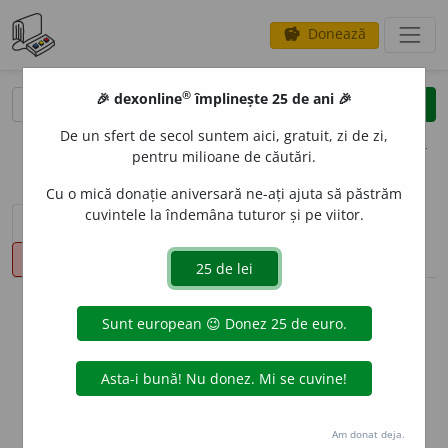
Donează
savings
®
®
🎉 dexonline
împlinește 25 de ani 🎉
caută
clear
search
De un sfert de secol suntem aici, gratuit, zi de zi,
opțiuni
pentru milioane de căutări.
Cu o mică donație aniversară ne-ați ajuta să păstrăm
cuvintele la îndemâna tuturor și pe viitor.
sinteza definițiilor (1)
definiții (17)
conjugări
pronunție
(3)
volume_up
info
Aceste definiții sunt compilate de
echipa dexonline. Definițiile
originale se află pe fila
definiții
.
info
Puteți reordona filele pe pagina de
preferințe
.
Am donat deja.
ascunde