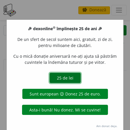
Donează
savings
®
®
🎉 dexonline
împlinește 25 de ani 🎉
caută
clear
search
De un sfert de secol suntem aici, gratuit, zi de zi,
opțiuni
pentru milioane de căutări.
Cu o mică donație aniversară ne-ați ajuta să păstrăm
cuvintele la îndemâna tuturor și pe viitor.
sinteza definițiilor (1)
definiții (6)
declinări
info
Aceste definiții sunt compilate de
echipa dexonline. Definițiile
originale se află pe fila
definiții
.
info
Puteți reordona filele pe pagina de
preferințe
.
ascunde
Am donat deja.