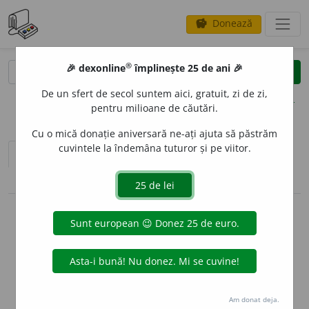
Donează
savings
®
®
🎉 dexonline
împlinește 25 de ani 🎉
caută
clear
search
De un sfert de secol suntem aici, gratuit, zi de zi,
opțiuni
pentru milioane de căutări.
Cu o mică donație aniversară ne-ați ajuta să păstrăm
cuvintele la îndemâna tuturor și pe viitor.
sinteza definițiilor (1)
definiții (19)
pronunție
(23)
volume_up
conjugări / declinări
info
Aceste definiții sunt compilate de
echipa dexonline. Definițiile
originale se află pe fila
definiții
.
info
Puteți reordona filele pe pagina de
preferințe
.
Am donat deja.
ascunde