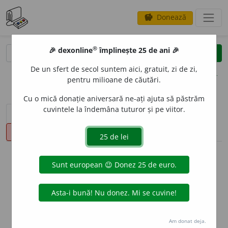
Donează
savings
®
®
🎉 dexonline
împlinește 25 de ani 🎉
caută
clear
search
De un sfert de secol suntem aici, gratuit, zi de zi,
opțiuni
pentru milioane de căutări.
Cu o mică donație aniversară ne-ați ajuta să păstrăm
cuvintele la îndemâna tuturor și pe viitor.
sinteza definițiilor (1)
definiții (24)
declinări
pronunție
(50)
volume_up
info
Aceste definiții sunt compilate de
echipa dexonline. Definițiile
originale se află pe fila
definiții
.
info
Puteți reordona filele pe pagina de
preferințe
.
Am donat deja.
ascunde