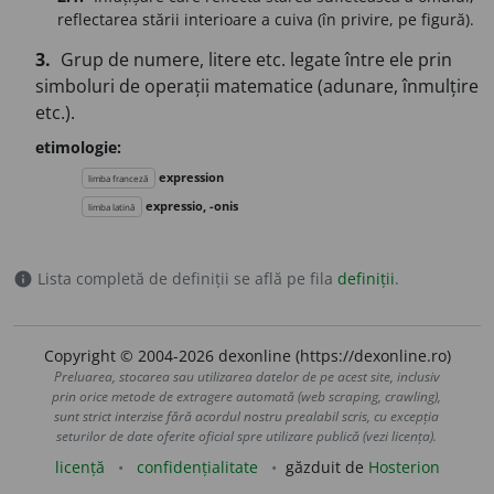
reflectarea stării interioare a cuiva (în privire, pe figură).
3.
Grup de numere, litere etc. legate între ele prin
simboluri de operații matematice (adunare, înmulțire
etc.).
etimologie:
expression
limba franceză
expressio, -onis
limba latină
Lista completă de definiții se află pe fila
definiții
.
info
Copyright © 2004-2026 dexonline (https://dexonline.ro)
Preluarea, stocarea sau utilizarea datelor de pe acest site, inclusiv
prin orice metode de extragere automată (web scraping, crawling),
sunt strict interzise fără acordul nostru prealabil scris, cu excepția
seturilor de date oferite oficial spre utilizare publică (vezi licența).
licență
confidențialitate
găzduit de
Hosterion