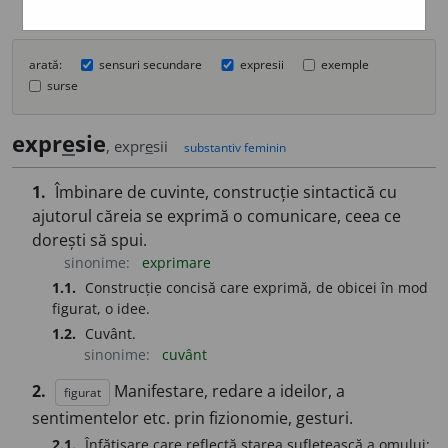
arată:
sensuri secundare
expresii
exemple
surse
expr
e
sie
, expr
e
sii
substantiv feminin
1.
Îmbinare de cuvinte, construcție sintactică cu
ajutorul căreia se exprimă o comunicare, ceea ce
dorești să spui.
sinonime:
exprimare
1.1.
Construcție concisă care exprimă, de obicei în mod
figurat, o idee.
1.2.
Cuvânt.
sinonime:
cuvânt
2.
Manifestare, redare a ideilor, a
figurat
sentimentelor etc. prin fizionomie, gesturi.
2.1.
Înfățișare care reflectă starea sufletească a omului;