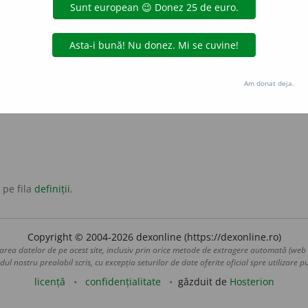
 divină care determină în mod prestabilit și implacabil mersu
soartă
urat, inevitabil.
ricite (care nu poate fi evitat).
Am donat deja.
 pe fila
definiții
.
Copyright © 2004-2026 dexonline (https://dexonline.ro)
area datelor de pe acest site, inclusiv prin orice metode de extragere automată (web s
dul nostru prealabil scris, cu excepția seturilor de date oferite oficial spre utilizare pub
licență
confidențialitate
găzduit de
Hosterion