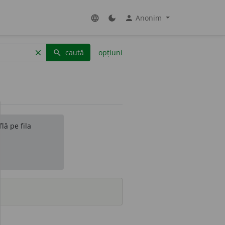
Anonim
language
dark_mode
person
caută
opțiuni
clear
search
lă pe fila