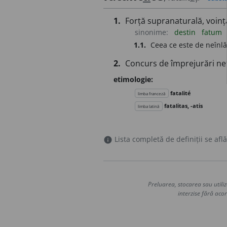
1.
Forță supranaturală, voință
sinonime:
destin
fatum
1.1.
Ceea ce este de neînlăt
2.
Concurs de împrejurări nefe
etimologie:
fatalité
limba franceză
fatalitas, -atis
limba latină
Lista completă de definiții se află
info
Preluarea, stocarea sau utiliz
interzise fără acor