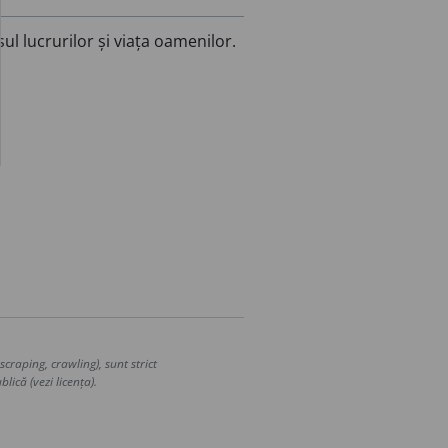
l lucrurilor și viața oamenilor.
craping, crawling), sunt strict
lică (vezi licența).