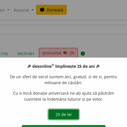
Donează
savings
ari
Resurse
pronunție
(9)
volume_up
 (16)
declinări
info
®
🎉 dexonline
împlinește 25 de ani 🎉
iniții sunt compilate de echipa dexonline. Definițiile originale se af
De un sfert de secol suntem aici, gratuit, zi de zi, pentru
 Puteți reordona filele pe pagina de
preferințe
.
milioane de căutări.
Cu o mică donație aniversară ne-ați ajuta să păstrăm
cuvintele la îndemâna tuturor și pe viitor.
presii
exemple
surse
ntiv feminin