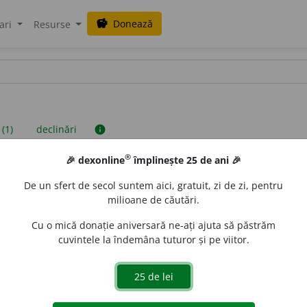
Donează
savings
ari
Resurse
 (1)
declinări
info
®
🎉 dexonline
împlinește 25 de ani 🎉
iniții sunt compilate de echipa dexonline. Definițiile originale se af
De un sfert de secol suntem aici, gratuit, zi de zi, pentru
 Puteți reordona filele pe pagina de
preferințe
.
milioane de căutări.
Cu o mică donație aniversară ne-ați ajuta să păstrăm
cuvintele la îndemâna tuturor și pe viitor.
presii
exemple
surse