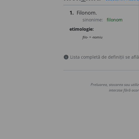
1.
Filonom.
sinonime:
filonom
etimologie:
filo- + -nomiu
Lista completă de definiții se află
info
Preluarea, stocarea sau utiliz
interzise fără acor