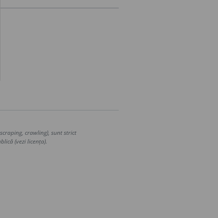
craping, crawling), sunt strict
lică (vezi licența).