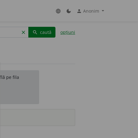
Anonim
language
dark_mode
person
caută
opțiuni
clear
search
lă pe fila