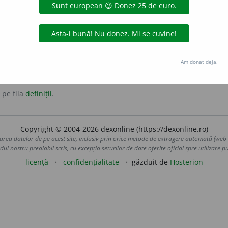
Am donat deja.
 pe fila
definiții
.
Copyright © 2004-2026 dexonline (https://dexonline.ro)
area datelor de pe acest site, inclusiv prin orice metode de extragere automată (web s
dul nostru prealabil scris, cu excepția seturilor de date oferite oficial spre utilizare pub
licență
confidențialitate
găzduit de
Hosterion