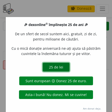
Donează
savings
®
®
🎉 dexonline
împlinește 25 de ani 🎉
caută
clear
search
De un sfert de secol suntem aici, gratuit, zi de zi,
opțiuni
pentru milioane de căutări.
Cu o mică donație aniversară ne-ați ajuta să păstrăm
cuvintele la îndemâna tuturor și pe viitor.
sinteza definițiilor (1)
definiții (16)
declinări
pronunție
(3)
volume_up
info
Aceste definiții sunt compilate de
echipa dexonline. Definițiile
originale se află pe fila
definiții
.
info
Puteți reordona filele pe pagina de
preferințe
.
Am donat deja.
ascunde