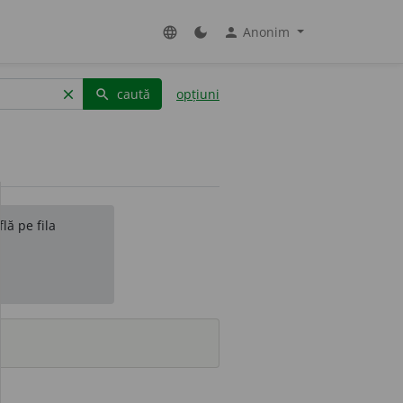
Anonim
language
dark_mode
person
caută
opțiuni
clear
search
lă pe fila