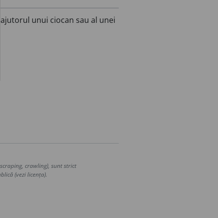
 ajutorul unui ciocan sau al unei
craping, crawling), sunt strict
lică (vezi licența).