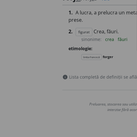
1.
A lucra, a prelucra un meta
prese.
2.
Crea, făuri.
figurat
sinonime:
crea
făuri
etimologie:
forger
limba franceză
Lista completă de definiții se află
info
Preluarea, stocarea sau utiliz
interzise fără acor