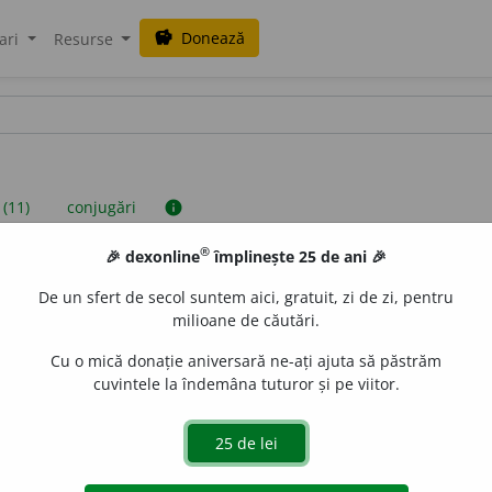
Donează
savings
ari
Resurse
 (11)
conjugări
info
®
🎉 dexonline
împlinește 25 de ani 🎉
iniții sunt compilate de echipa dexonline. Definițiile originale se af
De un sfert de secol suntem aici, gratuit, zi de zi, pentru
 Puteți reordona filele pe pagina de
preferințe
.
milioane de căutări.
Cu o mică donație aniversară ne-ați ajuta să păstrăm
cuvintele la îndemâna tuturor și pe viitor.
presii
exemple
surse