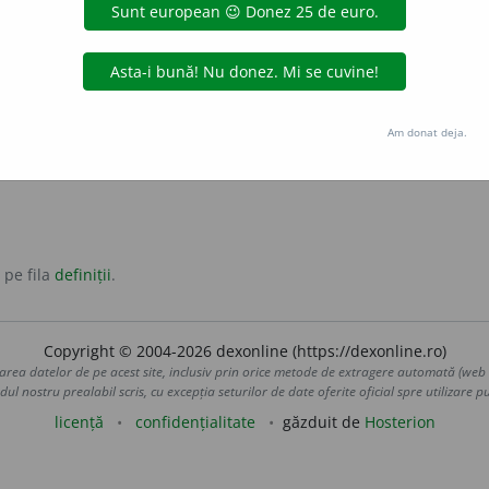
l sau un aliaj prin deformare plastică, la cald sau la rece, cu
Am donat deja.
 pe fila
definiții
.
Copyright © 2004-2026 dexonline (https://dexonline.ro)
area datelor de pe acest site, inclusiv prin orice metode de extragere automată (web s
dul nostru prealabil scris, cu excepția seturilor de date oferite oficial spre utilizare pub
licență
confidențialitate
găzduit de
Hosterion