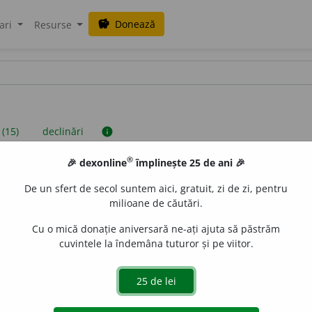
Donează
savings
ari
Resurse
 (15)
declinări
info
®
🎉 dexonline
împlinește 25 de ani 🎉
iniții sunt compilate de echipa dexonline. Definițiile originale se af
De un sfert de secol suntem aici, gratuit, zi de zi, pentru
 Puteți reordona filele pe pagina de
preferințe
.
milioane de căutări.
Cu o mică donație aniversară ne-ați ajuta să păstrăm
cuvintele la îndemâna tuturor și pe viitor.
presii
exemple
surse
tiv