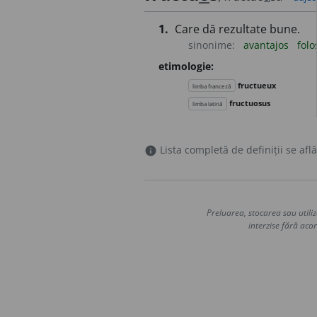
1.
Care dă rezultate bune.
sinonime:
avantajos
folo
etimologie:
fructueux
limba franceză
fructuosus
limba latină
Lista completă de definiții se află
info
Preluarea, stocarea sau utiliz
interzise fără acor