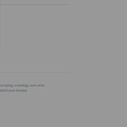
craping, crawling), sunt strict
lică (vezi licența).