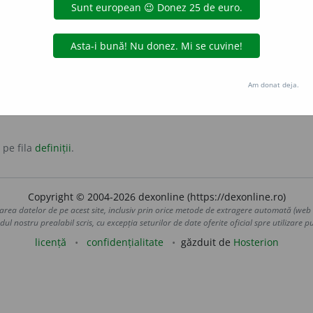
sitor
profitabil
rodnic
antonime:
infructuos
nefructuos
Am donat deja.
 pe fila
definiții
.
Copyright © 2004-2026 dexonline (https://dexonline.ro)
area datelor de pe acest site, inclusiv prin orice metode de extragere automată (web s
dul nostru prealabil scris, cu excepția seturilor de date oferite oficial spre utilizare pub
licență
confidențialitate
găzduit de
Hosterion