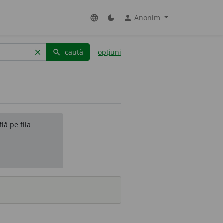
Anonim
language
dark_mode
person
caută
opțiuni
clear
search
lă pe fila