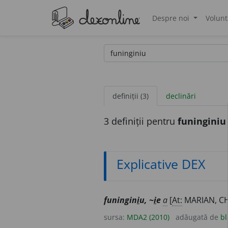
Despre noi
Volunt
®
definiții (3)
declinări
3 definiții pentru
funinginiu
Explicative DEX
funingin
i
u, ~
i
e
a
[
At:
MARIAN, CH
sursa:
MDA2 (2010)
adăugată de
bl