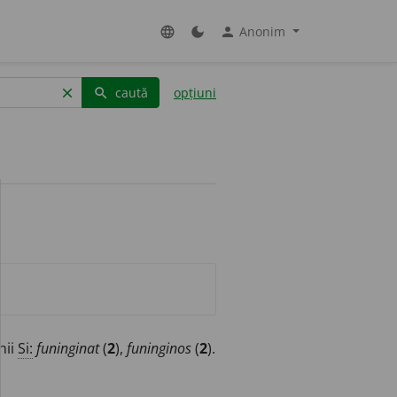
Anonim
language
dark_mode
person
caută
opțiuni
clear
search
nii
Si:
funinginat
(
2
),
funinginos
(
2
).