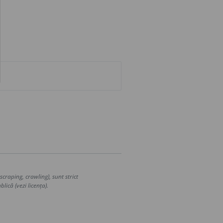
craping, crawling), sunt strict
lică (vezi licența).