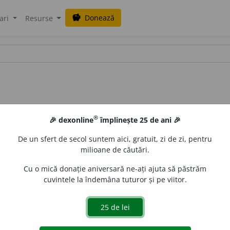
Donează
savings
ari
Resurse
®
🎉 dexonline
împlinește 25 de ani 🎉
De un sfert de secol suntem aici, gratuit, zi de zi, pentru
milioane de căutări.
Cu o mică donație aniversară ne-ați ajuta să păstrăm
cuvintele la îndemâna tuturor și pe viitor.
. 51 /
V:
fuli~
/
Pl:
~
i
i
/
E:
funingine
+
-iu
] De culoarea funingi
aurb.
acțiuni