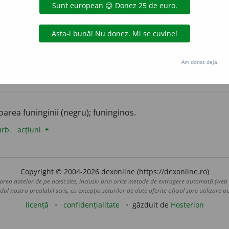
aurb.
acțiuni
Am donat deja.
alisme
loarea funinginii (negru); funinginos.
urb.
acțiuni
Copyright © 2004-2026 dexonline (https://dexonline.ro)
area datelor de pe acest site, inclusiv prin orice metode de extragere automată (web s
dul nostru prealabil scris, cu excepția seturilor de date oferite oficial spre utilizare pub
licență
confidențialitate
găzduit de
Hosterion