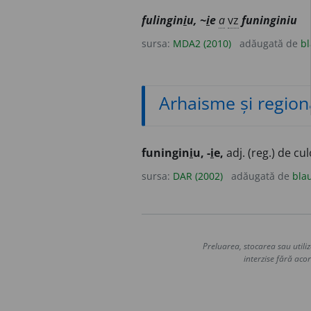
fulingin
i
u, ~
i
e
a
vz
funinginiu
sursa:
MDA2 (2010)
adăugată de
bl
Arhaisme și region
funingin
i
u, -
i
e,
adj. (reg.) de cu
sursa:
DAR (2002)
adăugată de
bla
Preluarea, stocarea sau utiliz
interzise fără acor