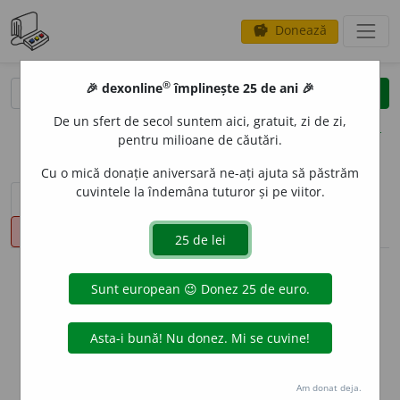
Donează
savings
®
®
🎉 dexonline
împlinește 25 de ani 🎉
caută
clear
search
De un sfert de secol suntem aici, gratuit, zi de zi,
opțiuni
pentru milioane de căutări.
Cu o mică donație aniversară ne-ați ajuta să păstrăm
cuvintele la îndemâna tuturor și pe viitor.
sinteza definițiilor (1)
definiții (8)
declinări
pronunție
(1)
volume_up
info
Aceste definiții sunt compilate de
echipa dexonline. Definițiile
originale se află pe fila
definiții
.
info
Puteți reordona filele pe pagina de
preferințe
.
Am donat deja.
ascunde