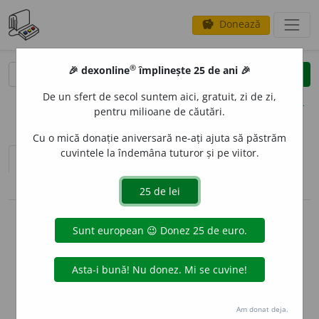
Donează
savings
®
®
🎉 dexonline
împlinește 25 de ani 🎉
caută
clear
search
De un sfert de secol suntem aici, gratuit, zi de zi,
opțiuni
pentru milioane de căutări.
Cu o mică donație aniversară ne-ați ajuta să păstrăm
cuvintele la îndemâna tuturor și pe viitor.
sinteza definițiilor (1)
definiții (17)
pronunție
(7)
volume_up
conjugări / declinări
info
Aceste definiții sunt compilate de
echipa dexonline. Definițiile
originale se află pe fila
definiții
.
info
Puteți reordona filele pe pagina de
preferințe
.
Am donat deja.
ascunde