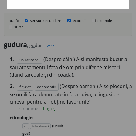
arată:
sensuri secundare
expresii
exemple
surse
gudur
a
, g
u
dur
verb
1.
(Despre câini) A-și manifesta bucuria
unipersonal
sau atașamentul față de om prin diferite mișcări
(dând târcoale și din coadă).
2.
(Despre oameni) A se ploconi, a
figurat
depreciativ
se umili fără demnitate în fața cuiva, a linguși pe
cineva (pentru a-i obține favorurile).
sinonime:
linguși
etimologie:
gudulis
cf.
limba albaneză
gudă