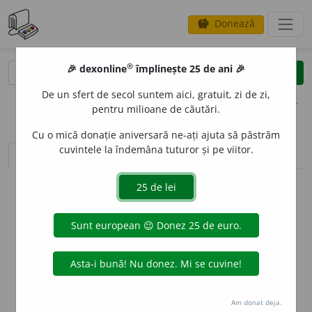
Donează
savings
®
®
🎉 dexonline
împlinește 25 de ani 🎉
caută
clear
search
De un sfert de secol suntem aici, gratuit, zi de zi,
opțiuni
pentru milioane de căutări.
Cu o mică donație aniversară ne-ați ajuta să păstrăm
cuvintele la îndemâna tuturor și pe viitor.
sinteza definițiilor (1)
definiții (6)
declinări
info
Aceste definiții sunt compilate de
echipa dexonline. Definițiile
originale se află pe fila
definiții
.
info
Puteți reordona filele pe pagina de
preferințe
.
ascunde
Am donat deja.