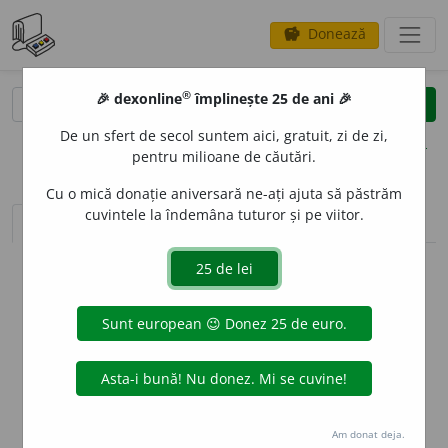
Donează
savings
®
®
🎉 dexonline
împlinește 25 de ani 🎉
caută
clear
search
De un sfert de secol suntem aici, gratuit, zi de zi,
opțiuni
pentru milioane de căutări.
Cu o mică donație aniversară ne-ați ajuta să păstrăm
cuvintele la îndemâna tuturor și pe viitor.
sinteza definițiilor (1)
definiții (3)
declinări
info
Aceste definiții sunt compilate de
echipa dexonline. Definițiile
originale se află pe fila
definiții
.
info
Puteți reordona filele pe pagina de
preferințe
.
ascunde
Am donat deja.