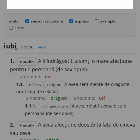
arată:
sensuri secundare
expresii
exemple
surse
iub
i
, iub
e
sc
verb
1.
A fi îndrăgostit, a simți o mare afecțiune
tranzitiv
pentru o persoană (de sex opus).
antonime:
urî
1.1.
A avea sentimente de dragoste
reflexiv
reciproc
unul față de celălalt.
sinonime:
drăgosti
antonime:
urî
1.1.1.
A avea relații sexuale cu o
prin specializare
persoană (de sex opus).
2.
A avea afecțiune deosebită față de cineva
tranzitiv
sau ceva.