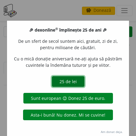
Donează
savings
®
®
🎉 dexonline
împlinește 25 de ani 🎉
caută
clear
search
De un sfert de secol suntem aici, gratuit, zi de zi,
opțiuni
pentru milioane de căutări.
Cu o mică donație aniversară ne-ați ajuta să păstrăm
cuvintele la îndemâna tuturor și pe viitor.
sinteza definițiilor (1)
definiții (39)
pronunție
(50)
volume_up
conjugări / declinări
info
Aceste definiții sunt compilate de
echipa dexonline. Definițiile
originale se află pe fila
definiții
.
info
Puteți reordona filele pe pagina de
preferințe
.
Am donat deja.
ascunde