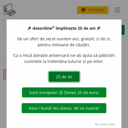
Donează
savings
®
®
🎉 dexonline
împlinește 25 de ani 🎉
caută
clear
search
De un sfert de secol suntem aici, gratuit, zi de zi,
opțiuni
pentru milioane de căutări.
Cu o mică donație aniversară ne-ați ajuta să păstrăm
cuvintele la îndemâna tuturor și pe viitor.
sinteza definițiilor (1)
definiții (37)
conjugări
pronunție
(3)
volume_up
info
Aceste definiții sunt compilate de
echipa dexonline. Definițiile
originale se află pe fila
definiții
.
info
Puteți reordona filele pe pagina de
preferințe
.
Am donat deja.
ascunde