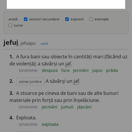
arată:
sensuri secundare
expresii
exemple
surse
jefu
i
, jefui
e
sc
verb
1.
A fura bani sau obiecte în cantități mari (făcând uz
de violență); a săvârși un
jaf
.
sinonime:
despuia
fura
jecmăni
jupui
prăda
2.
A săvârși un
jaf
.
științe juridice
3.
A stoarce pe cineva de bani sau de alte bunuri
materiale prin forță sau prin înșelăciune.
sinonime:
jecmăni
jumuli
jăpcăni
4.
Exploata.
sinonime:
exploata