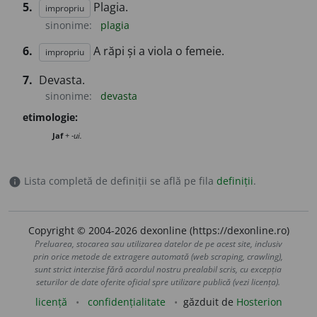
5.
Plagia.
impropriu
sinonime:
plagia
6.
A răpi și a viola o femeie.
impropriu
7.
Devasta.
sinonime:
devasta
etimologie:
Jaf
+
-ui.
Lista completă de definiții se află pe fila
definiții
.
info
Copyright © 2004-2026 dexonline (https://dexonline.ro)
Preluarea, stocarea sau utilizarea datelor de pe acest site, inclusiv
prin orice metode de extragere automată (web scraping, crawling),
sunt strict interzise fără acordul nostru prealabil scris, cu excepția
seturilor de date oferite oficial spre utilizare publică (vezi licența).
licență
confidențialitate
găzduit de
Hosterion