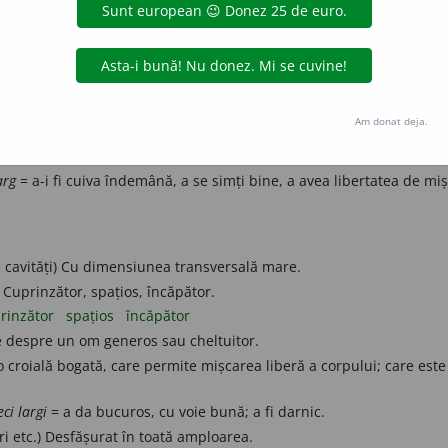
, care este extins în toate direcțiile.
tins
diminutive:
lărguț
i depărtate.
Am donat deja.
deni.
eni
arg
= a-i fi cuiva îndemână, a se simți bine, a avea libertatea de mi
 cavități) Cu dimensiunea transversală mare.
Cuprinzător, spațios, încăpător.
rinzător
spațios
încăpător
e despre un om generos sau cheltuitor.
 croială bogată, care permite mișcarea liberă a corpului; care est
ci largi
= a da bucuros, cu voie bună; a fi darnic.
ri etc.) Desfășurat în toată amploarea.