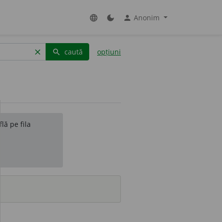
Anonim
language
dark_mode
person
caută
opțiuni
clear
search
lă pe fila