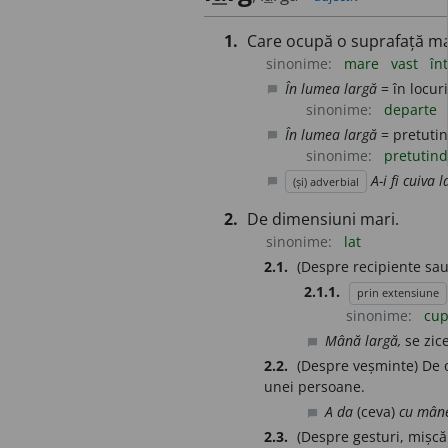
1.
Care ocupă o suprafață mare
sinonime:
mare
vast
în
În lumea largă
= în locur
chat_bubble
sinonime:
departe
În lumea largă
= pretutin
chat_bubble
sinonime:
pretutind
A-i fi cuiva l
(și) adverbial
chat_bubble
2.
De dimensiuni mari.
sinonime:
lat
2.1.
(Despre recipiente sau
2.1.1.
prin extensiune
sinonime:
cup
Mână largă,
se zic
chat_bubble
2.2.
(Despre veșminte) De o
unei persoane.
A da
(ceva)
cu mâne
chat_bubble
2.3.
(Despre gesturi, mișcă