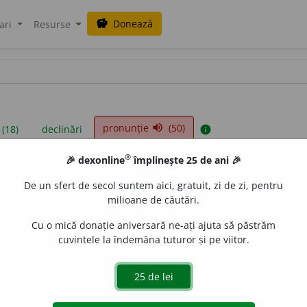
Donează
savings
ari
Resurse
pronunție
(50)
volume_up
 (18)
declinări
info
®
🎉 dexonline
împlinește 25 de ani 🎉
iniții sunt compilate de echipa dexonline. Definițiile originale se af
De un sfert de secol suntem aici, gratuit, zi de zi, pentru
 Puteți reordona filele pe pagina de
preferințe
.
milioane de căutări.
Cu o mică donație aniversară ne-ați ajuta să păstrăm
cuvintele la îndemâna tuturor și pe viitor.
presii
exemple
surse