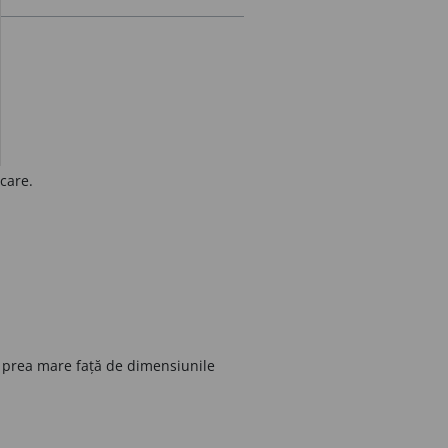
șcare.
e prea mare față de dimensiunile