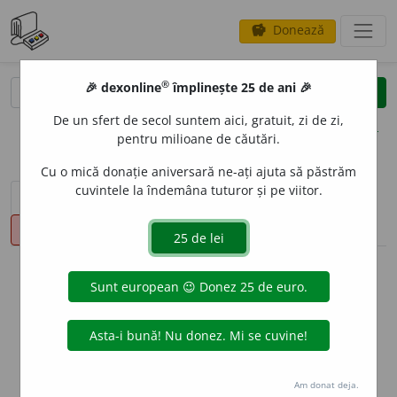
Donează
savings
®
®
🎉 dexonline
împlinește 25 de ani 🎉
caută
clear
search
De un sfert de secol suntem aici, gratuit, zi de zi,
opțiuni
pentru milioane de căutări.
Cu o mică donație aniversară ne-ați ajuta să păstrăm
cuvintele la îndemâna tuturor și pe viitor.
sinteza definițiilor (1)
definiții (15)
declinări
pronunție
(10)
volume_up
info
Aceste definiții sunt compilate de
echipa dexonline. Definițiile
originale se află pe fila
definiții
.
info
Puteți reordona filele pe pagina de
preferințe
.
Am donat deja.
ascunde