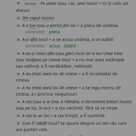
Pe unele
(sau, rar,
une
)
locuri
= ici și colo, pe
familiar
chat_bubble
alocuri.
Din
capul
locului
.
chat_bubble
A o
lua
(sau
a porni
)
din loc
= a pleca de undeva.
chat_bubble
sinonime:
pleca
A-și afla locul
= a se aciua undeva, a se stabili.
chat_bubble
sinonime:
aciua
stabili
A nu-și (mai) afla
(sau
găsi
)
locul
ori
a nu-l (mai ține)
chat_bubble
(
sau
încăpea) pe cineva locul
= a nu mai avea astâmpăr
sau odihnă; a fi nerăbdător, neliniștit.
A nu (mai) avea loc de cineva
= a fi incomodat de
chat_bubble
cineva.
A nu (mai) avea loc de cineva
= a se lega mereu de
chat_bubble
cineva, a-i pricinui neajunsuri.
A sta
(sau
a se ține, a rămâne, a încremeni
)
țintuit locului
chat_bubble
(sau
pe loc, în loc
) = a sta neclintit, fără să se miște.
A sta la un loc
= a sta liniștit, a fi cuminte.
chat_bubble
Cum îl rabdă locul?
se spune despre un om rău care
chat_bubble
are purtări rele.