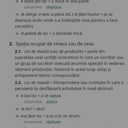
A muta din loc
= a duce în altă parte.
chat_bubble
sinonime:
deplasa
(
A merge, a veni, a pleca
etc.)
la fața locului
= (a se
chat_bubble
deplasa) acolo unde s-a întâmplat ceva (pentru a face
cercetări).
O palmă de loc
= o distanță mică.
chat_bubble
2.
Spațiu ocupat de cineva sau de ceva.
2.1.
Loc de muncă
(sau
de producție
) = parte din
suprafața unei unități economice în care un lucrător sau
un grup de lucrători execută anumite operații în vederea
obținerii producției, folosind în acest scop utilaj și
echipament tehnic corespunzător.
2.2.
Loc de muncă
= întreprindere sau instituție în care o
persoană își desfășoară activitatea în mod obișnuit.
A lua loc
= a se așeza.
chat_bubble
sinonime:
așeza
Ia loc!
= șezi!
chat_bubble
A-și face loc
= a-și croi un drum.
chat_bubble
sinonime:
răzbate