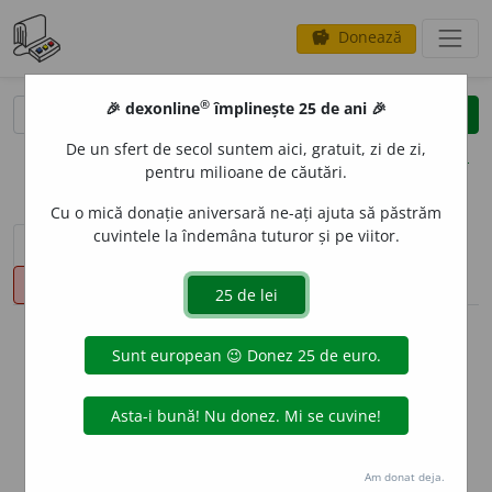
Donează
savings
®
®
🎉 dexonline
împlinește 25 de ani 🎉
caută
clear
search
De un sfert de secol suntem aici, gratuit, zi de zi,
opțiuni
pentru milioane de căutări.
Cu o mică donație aniversară ne-ați ajuta să păstrăm
cuvintele la îndemâna tuturor și pe viitor.
sinteza definițiilor (1)
definiții (53)
declinări
pronunție
(50)
volume_up
info
Aceste definiții sunt compilate de
echipa dexonline. Definițiile
originale se află pe fila
definiții
.
info
Puteți reordona filele pe pagina de
preferințe
.
Am donat deja.
ascunde