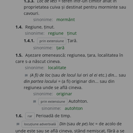
1.3.3.
Loc de veci
= teren într-un cimitir aflat în
proprietatea cuiva și destinat pentru morminte sau
cavouri.
sinonime:
mormânt
1.4.
Regiune, ținut.
sinonime:
regiune
ținut
1.4.1.
Țară.
prin extensiune
sinonime:
țară
1.5.
Așezare omenească; regiunea, țara, localitatea în
care s-a născut cineva.
sinonime:
localitate
(A fi) de loc
(sau
de locul lui
ori
al ei
etc.)
din...
sau
chat_bubble
din partea locului
= (a fi) originar din... sau din
regiunea unde se află cineva.
sinonime:
originar
Autohton.
prin extensiune
chat_bubble
sinonime:
autohton
1.6.
Perioadă de timp.
rar
Din
(sau
de pe
)
loc
= de acolo de
locuțiune adverbială
chat_bubble
unde este sau se află cineva, stând nemișcat, fără a se