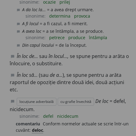
sinonime:
ocazie
prilej
A da loc la...
= a avea drept urmare.
chat_bubble
sinonime:
determina
provoca
A fi locul
= a fi cazul, a fi nimerit.
chat_bubble
A avea loc
= a se întâmpla, a se produce.
chat_bubble
sinonime:
petrece
produce
întâmpla
Din capul locului
= de la început.
chat_bubble
În loc de...
sau
în locul...,
se spune pentru a arăta o
chat_bubble
înlocuire, o substituire.
În loc să...
(sau
de a...
), se spune pentru a arăta
chat_bubble
raportul de opoziție dintre două idei, două acțiuni
etc.
De loc
= defel,
locuțiune adverbială
cu grafie învechită
chat_bubble
nicidecum.
sinonime:
defel
nicidecum
comentariu
Conform normelor actuale se scrie într-un
cuvânt:
deloc
.