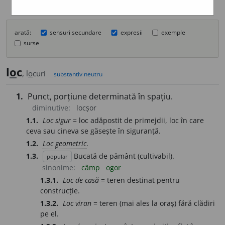
arată:
sensuri secundare
expresii
exemple
surse
l
o
c
, l
o
curi
substantiv neutru
1.
Punct, porțiune determinată în spațiu.
diminutive:
locșor
1.1.
Loc sigur
= loc adăpostit de primejdii, loc în care
ceva sau cineva se găsește în siguranță.
1.2.
Loc
geometric
.
1.3.
Bucată de pământ (cultivabil).
popular
sinonime:
câmp
ogor
1.3.1.
Loc de casă
= teren destinat pentru
construcție.
1.3.2.
Loc viran
= teren (mai ales la oraș) fără clădiri
pe el.