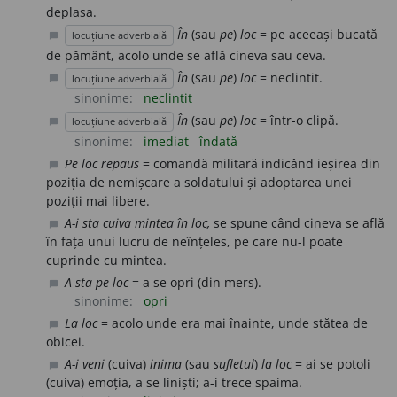
deplasa.
În
(sau
pe
)
loc
= pe aceeași bucată
locuțiune adverbială
chat_bubble
de pământ, acolo unde se află cineva sau ceva.
În
(sau
pe
)
loc
= neclintit.
locuțiune adverbială
chat_bubble
sinonime:
neclintit
În
(sau
pe
)
loc
= într-o clipă.
locuțiune adverbială
chat_bubble
sinonime:
imediat
îndată
Pe loc repaus
= comandă militară indicând ieșirea din
chat_bubble
poziția de nemișcare a soldatului și adoptarea unei
poziții mai libere.
A-i sta cuiva mintea în loc,
se spune când cineva se află
chat_bubble
în fața unui lucru de neînțeles, pe care nu-l poate
cuprinde cu mintea.
A sta pe loc
= a se opri (din mers).
chat_bubble
sinonime:
opri
La loc
= acolo unde era mai înainte, unde stătea de
chat_bubble
obicei.
A-i veni
(cuiva)
inima
(sau
sufletul
)
la loc
= ai se potoli
chat_bubble
(cuiva) emoția, a se liniști; a-i trece spaima.