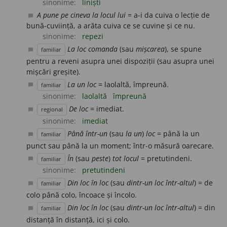
sinonime:
liniști
A pune pe cineva la locul lui
= a-i da cuiva o lecție de
chat_bubble
bună-cuviință, a arăta cuiva ce se cuvine și ce nu.
sinonime:
repezi
La loc comanda
(sau
mișcarea
), se spune
familiar
chat_bubble
pentru a reveni asupra unei dispoziții (sau asupra unei
mișcări greșite).
La un loc
= laolaltă, împreună.
familiar
chat_bubble
sinonime:
laolaltă
împreună
De loc
= imediat.
regional
chat_bubble
sinonime:
imediat
Până într-un
(sau
la un
)
loc
= până la un
familiar
chat_bubble
punct sau până la un moment; într-o măsură oarecare.
În
(sau
peste
)
tot locul
= pretutindeni.
familiar
chat_bubble
sinonime:
pretutindeni
Din loc în loc
(sau
dintr-un loc într-altul
) = de
familiar
chat_bubble
colo până colo, încoace și încolo.
Din loc în loc
(sau
dintr-un loc într-altul
) = din
familiar
chat_bubble
distanță în distanță, ici și colo.