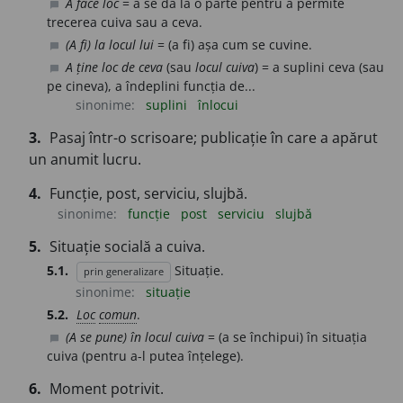
A face loc
= a se da la o parte pentru a permite
chat_bubble
trecerea cuiva sau a ceva.
(A fi) la locul lui
= (a fi) așa cum se cuvine.
chat_bubble
A ține loc de ceva
(sau
locul cuiva
) = a suplini ceva (sau
chat_bubble
pe cineva), a îndeplini funcția de...
sinonime:
suplini
înlocui
3.
Pasaj într-o scrisoare; publicație în care a apărut
un anumit lucru.
4.
Funcție, post, serviciu, slujbă.
sinonime:
funcție
post
serviciu
slujbă
5.
Situație socială a cuiva.
5.1.
Situație.
prin generalizare
sinonime:
situație
5.2.
Loc
comun
.
(A se pune) în locul cuiva
= (a se închipui) în situația
chat_bubble
cuiva (pentru a-l putea înțelege).
6.
Moment potrivit.