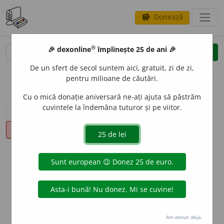
Donează
savings
®
®
🎉 dexonline
împlinește 25 de ani 🎉
caută
clear
search
De un sfert de secol suntem aici, gratuit, zi de zi,
opțiuni
pentru milioane de căutări.
Cu o mică donație aniversară ne-ați ajuta să păstrăm
cuvintele la îndemâna tuturor și pe viitor.
sinteza definițiilor (1)
definiții (19)
declinări
pronunție
(34)
volume_up
info
Aceste definiții sunt compilate de
echipa dexonline. Definițiile
originale se află pe fila
definiții
.
info
Puteți reordona filele pe pagina de
preferințe
.
Am donat deja.
ascunde