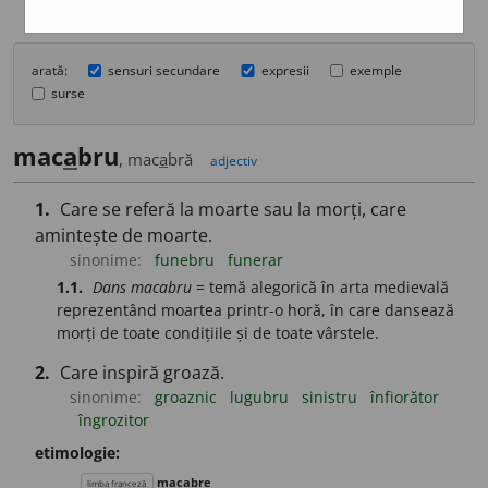
arată:
sensuri secundare
expresii
exemple
surse
mac
a
bru
, mac
a
bră
adjectiv
1.
Care se referă la moarte sau la morți, care
amintește de moarte.
sinonime:
funebru
funerar
1.1.
Dans macabru
= temă alegorică în arta medievală
reprezentând moartea printr-o horă, în care dansează
morți de toate condițiile și de toate vârstele.
2.
Care inspiră groază.
sinonime:
groaznic
lugubru
sinistru
înfiorător
îngrozitor
etimologie:
macabre
limba franceză