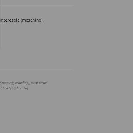
interesele (meschine).
craping, crawling), sunt strict
lică (vezi licența).