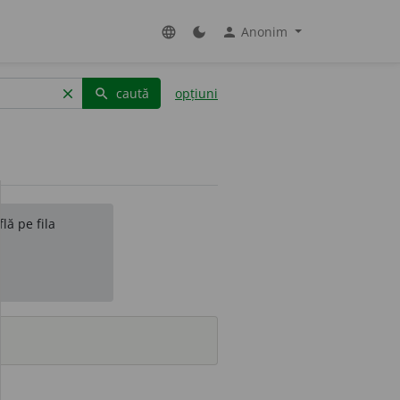
Anonim
language
dark_mode
person
caută
opțiuni
clear
search
lă pe fila