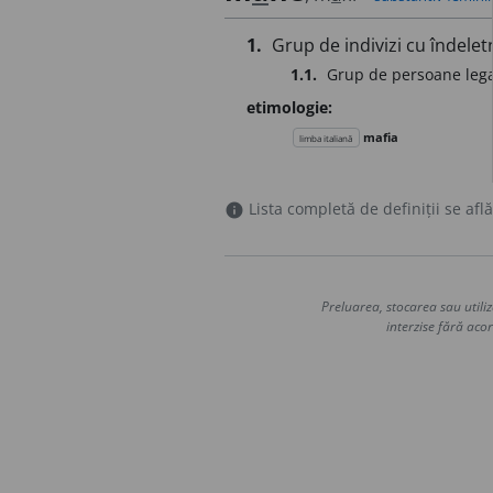
1.
Grup de indivizi cu îndelet
1.1.
Grup de persoane legat
etimologie:
mafia
limba italiană
Lista completă de definiții se află
info
Preluarea, stocarea sau utiliz
interzise fără acor