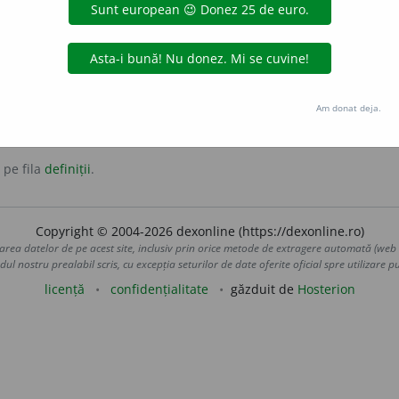
niciri suspecte.
e între ele prin preocupări comune și care își apără cu orice preț 
Am donat deja.
 pe fila
definiții
.
Copyright © 2004-2026 dexonline (https://dexonline.ro)
area datelor de pe acest site, inclusiv prin orice metode de extragere automată (web s
dul nostru prealabil scris, cu excepția seturilor de date oferite oficial spre utilizare pub
licență
confidențialitate
găzduit de
Hosterion