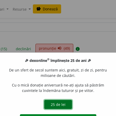
Donează
savings
ari
Resurse
pronunție
(49)
volume_up
 (15)
declinări
info
®
🎉 dexonline
împlinește 25 de ani 🎉
iniții sunt compilate de echipa dexonline. Definițiile originale se af
De un sfert de secol suntem aici, gratuit, zi de zi, pentru
 Puteți reordona filele pe pagina de
preferințe
.
milioane de căutări.
Cu o mică donație aniversară ne-ați ajuta să păstrăm
cuvintele la îndemâna tuturor și pe viitor.
presii
exemple
surse
n