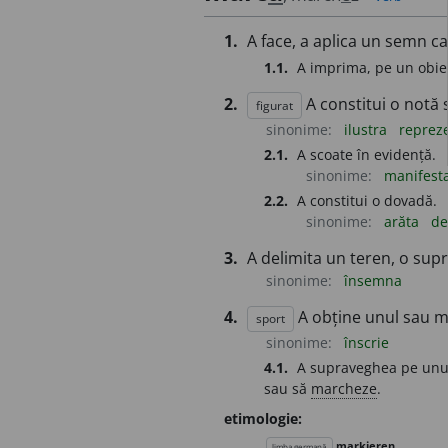
1.
A face, a aplica un semn ca
1.1.
A imprima, pe un obiect
2.
A constitui o notă s
figurat
sinonime:
ilustra
reprez
2.1.
A scoate în evidență.
sinonime:
manifest
2.2.
A constitui o dovadă.
sinonime:
arăta
d
3.
A delimita un teren, o supra
sinonime:
însemna
4.
A obține unul sau ma
sport
sinonime:
înscrie
4.1.
A supraveghea pe unul 
sau să
marcheze
.
etimologie:
markieren
limba germană