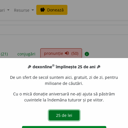
Donează
savings
ari
Resurse
pronunție
(50)
volume_up
 (21)
conjugări
info
®
🎉 dexonline
împlinește 25 de ani 🎉
iniții sunt compilate de echipa dexonline. Definițiile originale se af
De un sfert de secol suntem aici, gratuit, zi de zi, pentru
 Puteți reordona filele pe pagina de
preferințe
.
milioane de căutări.
Cu o mică donație aniversară ne-ați ajuta să păstrăm
cuvintele la îndemâna tuturor și pe viitor.
presii
exemple
surse