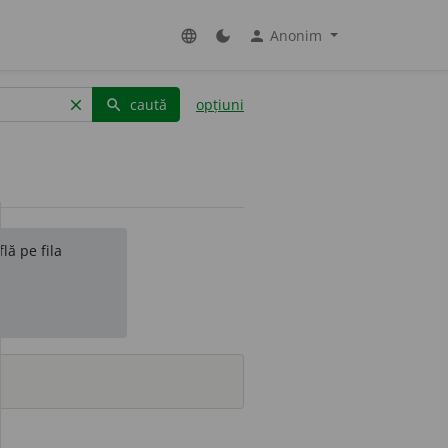
Anonim
language
dark_mode
person
caută
opțiuni
clear
search
lă pe fila