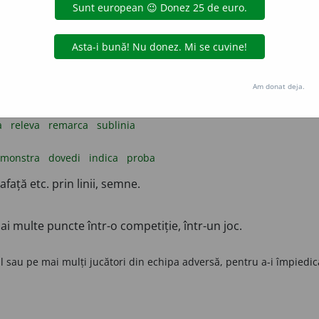
racteristic pe un obiect, pe un animal etc., pentru a-l deoseb
 de metal prețios, semnul oficial care îi garantează calitatea și au
pecifică, o trăsătură caracteristică.
Am donat deja.
enta
a
releva
remarca
sublinia
emonstra
dovedi
indica
proba
față etc. prin linii, semne.
i multe puncte într-o competiție, într-un joc.
sau pe mai mulți jucători din echipa adversă, pentru a-i împiedica