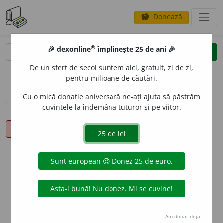
Donează
savings
®
®
🎉 dexonline
împlinește 25 de ani 🎉
caută
clear
search
De un sfert de secol suntem aici, gratuit, zi de zi,
opțiuni
pentru milioane de căutări.
Cu o mică donație aniversară ne-ați ajuta să păstrăm
cuvintele la îndemâna tuturor și pe viitor.
sinteza definițiilor (1)
definiții (33)
declinări
pronunție
(50)
volume_up
info
Aceste definiții sunt compilate de
echipa dexonline. Definițiile
originale se află pe fila
definiții
.
info
Puteți reordona filele pe pagina de
preferințe
.
Am donat deja.
ascunde