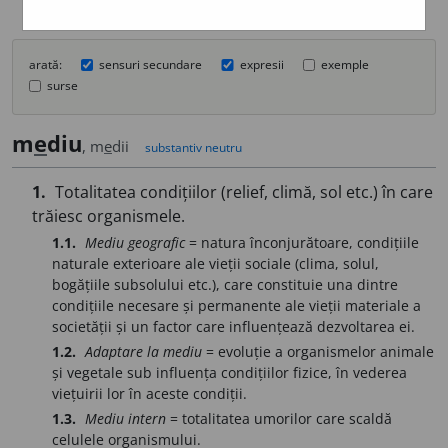
arată:
sensuri secundare
expresii
exemple
surse
m
e
diu
, m
e
dii
substantiv neutru
1.
Totalitatea condițiilor (relief, climă, sol etc.) în care
trăiesc organismele.
1.1.
Mediu geografic
= natura înconjurătoare, condițiile
naturale exterioare ale vieții sociale (clima, solul,
bogățiile subsolului etc.), care constituie una dintre
condițiile necesare și permanente ale vieții materiale a
societății și un factor care influențează dezvoltarea ei.
1.2.
Adaptare la mediu
= evoluție a organismelor animale
și vegetale sub influența condițiilor fizice, în vederea
viețuirii lor în aceste condiții.
1.3.
Mediu intern
= totalitatea umorilor care scaldă
celulele organismului.