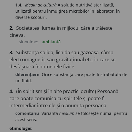
1.4.
Mediu de cultură
= soluție nutritivă sterilizată,
utilizată pentru înmulțirea microbilor în laborator, în
diverse scopuri.
2.
Societatea, lumea în mijlocul căreia trăiește
cineva.
sinonime:
ambianță
3.
Substanță solidă, lichidă sau gazoasă, câmp
electromagnetic sau gravitațional etc. în care se
desfășoară fenomenele fizice.
diferențiere
Orice substanță care poate fi străbătută de
un fluid.
4.
(În spiritism și în alte practici oculte) Persoană
care poate comunica cu spiritele și poate fi
intermediar între ele și o anumită persoană.
comentariu
Varianta
medium
se folosește numai pentru
acest sens.
etimologie: