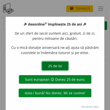
Donează
savings
®
®
🎉 dexonline
împlinește 25 de ani 🎉
caută
clear
search
De un sfert de secol suntem aici, gratuit, zi de zi,
opțiuni
pentru milioane de căutări.
Cu o mică donație aniversară ne-ați ajuta să păstrăm
cuvintele la îndemâna tuturor și pe viitor.
sinteza definițiilor (1)
definiții (1)
declinări
info
Aceste definiții sunt compilate de
echipa dexonline. Definițiile
originale se află pe fila
definiții
.
info
Puteți reordona filele pe pagina de
preferințe
.
ascunde
Am donat deja.