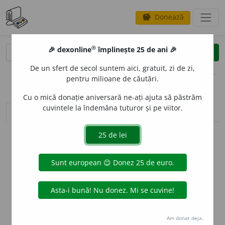
Donează
savings
®
®
🎉 dexonline
împlinește 25 de ani 🎉
caută
clear
search
De un sfert de secol suntem aici, gratuit, zi de zi,
opțiuni
pentru milioane de căutări.
Cu o mică donație aniversară ne-ați ajuta să păstrăm
cuvintele la îndemâna tuturor și pe viitor.
sinteza definițiilor (1)
definiții (9)
declinări
info
Aceste definiții sunt compilate de
echipa dexonline. Definițiile
originale se află pe fila
definiții
.
info
Puteți reordona filele pe pagina de
preferințe
.
ascunde
Am donat deja.