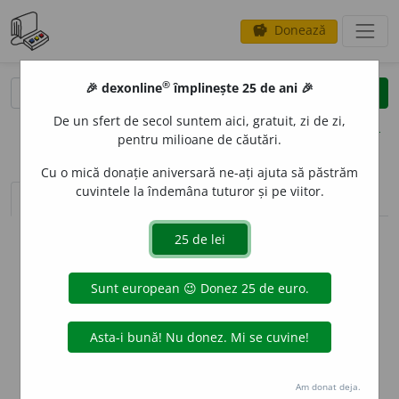
Donează
savings
®
®
🎉 dexonline
împlinește 25 de ani 🎉
caută
clear
search
De un sfert de secol suntem aici, gratuit, zi de zi,
opțiuni
pentru milioane de căutări.
Cu o mică donație aniversară ne-ați ajuta să păstrăm
cuvintele la îndemâna tuturor și pe viitor.
sinteza definițiilor (1)
definiții (4)
declinări
info
Aceste definiții sunt compilate de
echipa dexonline. Definițiile
originale se află pe fila
definiții
.
info
Puteți reordona filele pe pagina de
preferințe
.
ascunde
Am donat deja.