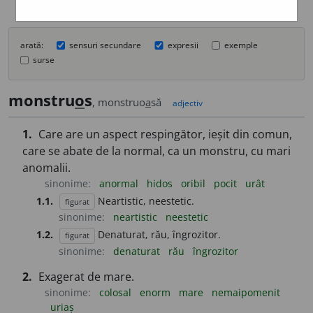
arată:
sensuri secundare
expresii
exemple
surse
monstru
o
s
, monstruo
a
să
adjectiv
1.
Care are un aspect respingător, ieșit din comun,
care se abate de la normal, ca un monstru, cu mari
anomalii.
sinonime:
anormal
hidos
oribil
pocit
urât
1.1.
Neartistic, neestetic.
figurat
sinonime:
neartistic
neestetic
1.2.
Denaturat, rău, îngrozitor.
figurat
sinonime:
denaturat
rău
îngrozitor
2.
Exagerat de mare.
sinonime:
colosal
enorm
mare
nemaipomenit
uriaș