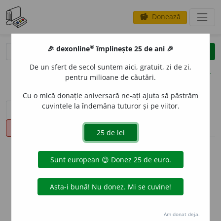
Donează
savings
®
®
🎉 dexonline
împlinește 25 de ani 🎉
caută
clear
search
De un sfert de secol suntem aici, gratuit, zi de zi,
opțiuni
pentru milioane de căutări.
Cu o mică donație aniversară ne-ați ajuta să păstrăm
cuvintele la îndemâna tuturor și pe viitor.
sinteza definițiilor (1)
definiții (17)
declinări
pronunție
(16)
volume_up
info
Aceste definiții sunt compilate de
echipa dexonline. Definițiile
originale se află pe fila
definiții
.
info
Puteți reordona filele pe pagina de
preferințe
.
Am donat deja.
ascunde