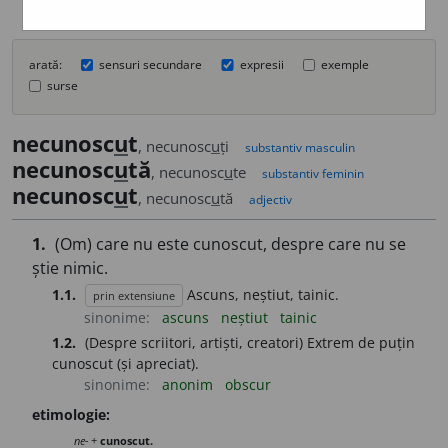
arată:
sensuri secundare
expresii
exemple
surse
necunosc
u
t
, necunosc
u
ți
substantiv masculin
necunosc
u
tă
, necunosc
u
te
substantiv feminin
necunosc
u
t
, necunosc
u
tă
adjectiv
1.
(Om) care nu este cunoscut, despre care nu se
știe nimic.
1.1.
Ascuns, neștiut, tainic.
prin extensiune
sinonime:
ascuns
neștiut
tainic
1.2.
(Despre scriitori, artiști, creatori) Extrem de puțin
cunoscut (și apreciat).
sinonime:
anonim
obscur
etimologie:
ne-
+
cunoscut.