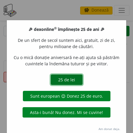
Donează
savings
®
®
🎉 dexonline
împlinește 25 de ani 🎉
caută
clear
search
De un sfert de secol suntem aici, gratuit, zi de zi,
opțiuni
pentru milioane de căutări.
Cu o mică donație aniversară ne-ați ajuta să păstrăm
cuvintele la îndemâna tuturor și pe viitor.
sinteza definițiilor (1)
definiții (11)
declinări
pronunție
(50)
volume_up
info
Aceste definiții sunt compilate de
echipa dexonline. Definițiile
originale se află pe fila
definiții
.
info
Puteți reordona filele pe pagina de
preferințe
.
Am donat deja.
ascunde