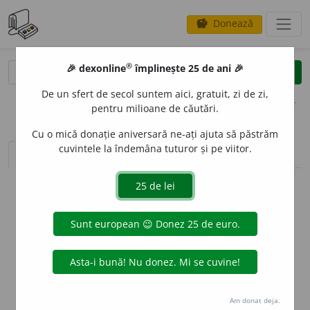
Donează
savings
®
®
🎉 dexonline
împlinește 25 de ani 🎉
caută
clear
search
De un sfert de secol suntem aici, gratuit, zi de zi,
opțiuni
pentru milioane de căutări.
Cu o mică donație aniversară ne-ați ajuta să păstrăm
cuvintele la îndemâna tuturor și pe viitor.
sinteza definițiilor (1)
definiții (6)
declinări
info
Aceste definiții sunt compilate de
echipa dexonline. Definițiile
originale se află pe fila
definiții
.
info
Puteți reordona filele pe pagina de
preferințe
.
ascunde
Am donat deja.