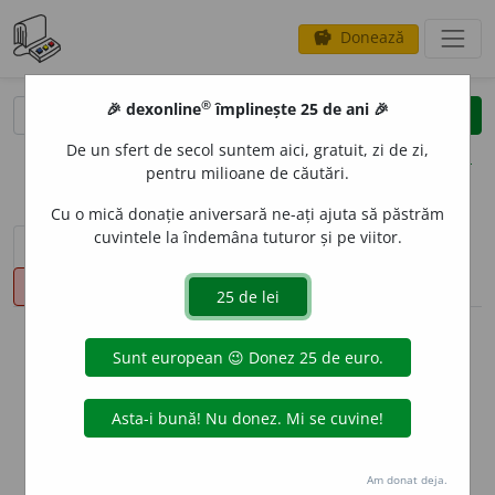
Donează
savings
®
®
🎉 dexonline
împlinește 25 de ani 🎉
caută
clear
search
De un sfert de secol suntem aici, gratuit, zi de zi,
opțiuni
pentru milioane de căutări.
Cu o mică donație aniversară ne-ați ajuta să păstrăm
cuvintele la îndemâna tuturor și pe viitor.
sinteza definițiilor (1)
definiții (12)
declinări
pronunție
(8)
volume_up
info
Aceste definiții sunt compilate de
echipa dexonline. Definițiile
originale se află pe fila
definiții
.
info
Puteți reordona filele pe pagina de
preferințe
.
Am donat deja.
ascunde