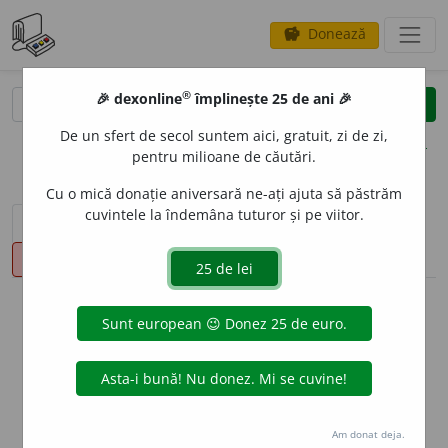
Donează
savings
®
®
🎉 dexonline
împlinește 25 de ani 🎉
caută
clear
search
De un sfert de secol suntem aici, gratuit, zi de zi,
opțiuni
pentru milioane de căutări.
Cu o mică donație aniversară ne-ați ajuta să păstrăm
cuvintele la îndemâna tuturor și pe viitor.
sinteza definițiilor (1)
definiții (10)
declinări
pronunție
(1)
volume_up
info
Aceste definiții sunt compilate de
echipa dexonline. Definițiile
originale se află pe fila
definiții
.
info
Puteți reordona filele pe pagina de
preferințe
.
Am donat deja.
ascunde